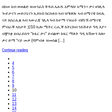
በስመ አብ ወወልድ ወመንፈስ ቅዱስ አሐዱ አምላክ፡ አሜን። ቃና ዘገሊላ
ጐይታናን መድኃኒናን ኢየሱስ ክርስቶስ ኣብ ዝዓበየሉ ኣብ ሰሜናዊ ክፍሊ
ናይ እስራኤል ኣብ ኣውራጃ ገሊላ ካብ ከተማ ናዝሬት ብሸነኽ ሰሜናዊ
ምብራቕ ኣስታት ፲/10 ኪሎ ሜትር ርሒቕ እትርከብ ንእሽቶይ ዓዲ እያ።
ብቛንቋ ዕብራይስጥ “ክፋር ቃና” ይብልዋ፡ ክፋር ማለት ዓዲ ክኸውን ከሎ፡
ቃና ድማ “ናይ መቃ (ሻምብቆ ዝመስል […]
Continue reading
4
5
6
7
8
9
10
11
12
13
14