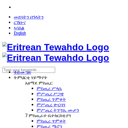
መደባትን በዓላትን
ርኸቡና
ኣሳእል
English
ቅድመ ገጽ
ትምህርቲ ሃይማኖት
አዕማደ ምስጢር
ምስጢረ ሥላሴ
ምሥጢረ ሥጋዌ
ምስጢረ ጥምቀት
ምሥጢረ ቍርባን
ምሥጢረ ትንሣኤ ሙታን
7 ምስጢራተ ቤተክርስቲያን
ምስጢረ ጥምቀት
ምስጢረ ሜሮን