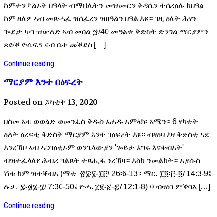
ከምተን ካልኦት በዓላት ብማህሌትን መዝሙርን ቅዳሴን ተሰሪዕሉ ክበዓል
ከም ዘለዎ ኣብ መጽሓፈ ዝሰፈረን ዝበዓልን በዓል እዩ። በዚ ዕለት ሕፃን
ጐይታ ካብ ዝውለድ ኣብ መበል ፵/40 መዓልቱ ቅድስት ድንግል ማርያምን
ጻድቕ ዮሴፍን ናብ ቤተ መቕደስ […]
Continue reading
ማርያም እንተ በዕፍረት
Posted on ይካቲት 13, 2020
በስመ አብ ወወልድ ወመንፈስ ቅዱስ አሐዱ አምላክ፡ አሜን። 6 የካቲት
ዕለት ዕረፍቲ ቅድስት ማርያም እንተ በዕፍረት እዩ። ብዛዕባ እዛ ቅድስቲ ኣደ
እንረኽቦ ኣብ ኣርባዕቲኦም ወንጌላውያን 'ጐይታ እግሩ እናቀብአት'
ብዝተፈላለየ ሕብሪ ግልጸት ተጻሒፋ ንረኽባ። እስከ ንመልከት። ኢየሱስ
ሽቱ ከም ዝተቐብአ (ማቴ. ፳፮፡፮-፲፫/ 26፡6-13 ፡ ማር. ፲፬፡፫-፬/ 14:3-9፤
ሉቃ. ፯፡፴፮-፶/ 7:36-50፤ ዮሓ. ፲፪፡፩-፰/ 12:1-8) ꗺ ብዛዕባ ምቕባእ […]
Continue reading