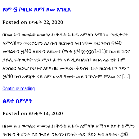
ጾም ፵ /ዓቢይ ጾም/ ጾመ እግዚእ
Posted on ይካቲት 22, 2020
በስመ አብ ወወልድ ወመንፈስ ቅዱስ አሐዱ አምላክ አሜን። ጐይታናን
ኣምላኽናን መድኃኒናን ኢየሱስ ክርስቶስ ኣብ ገዳመ ቆሮንቶስ ፵/40
መዓልትን ፵/40 ለይትን ጸይሙ፣ (ማቴ ፬/4፡፩-፲፩/1-11)፣ ከመይ ጌርና
ኃይሊ ፍትወታት ናይ ሥጋ፣ ፈተነ ናይ ዲያብሎስ፣ ጸብኣ ኣራዊት ከም
እንስዕር ኣርኣያ ኮይኑና እዩ። በዚ መሠረት ቅድስት ቤተ ክርስቲያን ንጾም
፵/40 ካብ ኣዋጃት ናይ ጾም ሠሪዓ ዓመት መጸ ንዅሎም ምእመናና […]
Continue reading
ልደተ ስምዖን
Posted on ይካቲት 14, 2020
በስመ አብ ወወልድ ወመንፈስ ቅዱስ አሐዱ አምላክ፡ አሜን። ልደተ ስምዖን
ካብተን ትሸዓተ ናይ ጐይታ ንኡሳን በዓላት ሓደ ኾይኑ ኣብ ለካቲት ፰/8