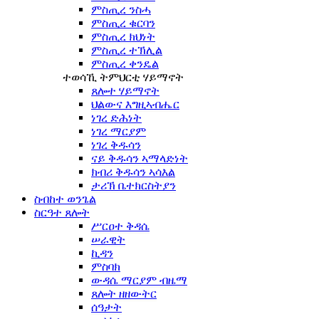
ምስጢረ ንስሓ
ምስጢረ ቁርባን
ምስጢረ ክህነት
ምስጢረ ተኽሊል
ምስጢረ ቀንዴል
ተወሳኺ ትምህርቲ ሃይማኖት
ጸሎተ ሃይማኖት
ህልውና እግዚኣብሔር
ነገረ ድሕነት
ነገረ ማርያም
ነገረ ቅዱሳን
ናይ ቅዱሳን ኣማላድነት
ክብሪ ቅዱሳን ኣሳእል
ታሪኽ ቤተክርስትያን
ስብከተ ወንጌል
ስርዓተ ጸሎት
ሥርዐተ ቅዳሴ
ሠራዊት
ኪዳን
ምስባክ
ውዳሴ ማርያም ብዜማ
ጸሎት ዘዘውትር
ሰዓታት