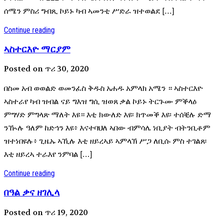
ሰሜን ምስሪ ግብጺ ኮይኑ ካብ ኣመንቲ ሥድራ ዝተወልደ […]
Continue reading
ኣስተርእዮ ማርያም
Posted on ጥሪ 30, 2020
በስመ አብ ወወልድ ወመንፈስ ቅዱስ አሐዱ አምላክ አሜን ። ኣስተርእዮ
ኣስተራየ ካብ ዝብል ናይ ግእዝ ግሲ ዝወጸ ቃል ኮይኑ ትርጉሙ ምቕላዕ
ምግሃድ ምግላጽ ማለት እዩ። እቲ ክውለድ እዩ፡ ክጥመቕ እዩ፡ ተሰቒሉ ድማ
ንዂሉ ዓለም ከድኅን እዩ፥ እናተባህለ ኣበው ብምሳሌ ነቢያት ብትንቢቶም
ዝተነበዩሉ፥ ጊዜኡ ኣኺሉ እቲ ዘይረኣይ ኣምላኽ ሥጋ ለቢሱ ምስ ተገልጸ፡
እቲ ዘይረኣ ተራእየ ንምባል […]
Continue reading
በዓል ቃና ዘገሊላ
Posted on ጥሪ 19, 2020