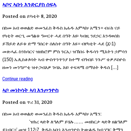
ኣቦና ኣቡነ እንድርያስ ሰፍኣ
Posted on ይካቲት 8, 2020
በስመ አብ ወወልድ ወመንፈስ ቅዱስ አሐዱ አምላክ፡ አሜን። ብሩክ ናይ
የካቲት ወርኂ መዓልቱ ዓሠርተ ሓደ ሰዓት እዩ፡ ካብዚ ንደኃር እንዳወሰከ
ይኸይድ ለይቱ ድማ ዓሰርተ ሰለስተ ሰዓት እዩ። ብየካቲት ሓደ (፩፡1)
መጽሓፈ ስንክሳርና ዝዘከሮም ምስ ንርኢ፡ ዝኸበሩ ቅዱሳን ሚእትን ኃምሳን
(150) ኤጲስቆጶሳት ኣብ ቍስጥንጥንያ ከተማ ብዓብይ ንጉሥ ቴዎዶስዮስ
ዘመን መንግሥቲ ዝተጋብእዎ ጉባኤ እዩ፡ ተፍጻሜ ሰማዕት ቅዱስ […]
Continue reading
ኣቦ መነኮሳት ኣባ እንጦንዮስ
Posted on ጥሪ 31, 2020
በስመ አብ ወወልድ ወመንፈስ ቅዱስ አሐዱ አምላክ፡ አሜን:
'ዝክረ ጻድቅ ለዓለም ይሄሉ…… መዘከርታ ጻድቅ ዘልዓለም
ይነብር።' መዝ 112፡7 ቅዱስ ኣቡነ እንጦንዮስ ትውልዱ ካብ ሃገር ቅማን