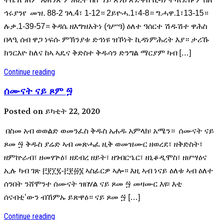
ኅሩያንየ መዝ. 88-2 ገላ.4፣ 1-12። 2ይዮሓ.1፣4-8። ግ.ሓዋ.1፣13-15።
ሉቃ.1-39-57። ቅዳሴ ዘእግዝእትነ (ጎሥዓ) ዕለተ ዓሰርተ ሽዱሽተ ዋሕስ
በላዒ ሰብ ዋጋ ነፍሱ ምኽንያቱ ድኅነዩ ዝኾነት ኪዳነምሕረት እያ። ታሪኹ
ክንርእዮ ከለና ከኣ ኣዴና ቅድስተ ቅዱሳን ድንግል ማርያም ካብ […]
Continue reading
ሰሙናት ናይ ጾም ፵
Posted on ይካቲት 22, 2020
በስመ አብ ወወልድ ወመንፈስ ቅዱስ አሐዱ አምላክ፡ አሜን። ሰሙናት ናይ
ጾመ ፵ ቅዱስ ያሬድ ኣብ መጽሓፈ ዚቅ ወመዝሙር ዘወረደ፣ ዘቅድስት፣
ዘምኵራብ፣ ዘመፃጕዕ፣ ዘደብረ ዘይት፣ ዘገብርኄር፣ ዘኒቆዲሞስ፣ ዘሆሣዕና
ኢሉ ካብ ገጽ ፫፻፲፯-፫፻፴፮ ኣስፊርዎ ኣሎ። እዚ ኣብ ነናይ ዕለቱ ኣብ ዕለተ
ሰንበት ንሸሞንተ ሰሙናት ዝበሃል ናይ ጾመ ፵ መዛሙር እዩ፡ እቲ
ሰናብቲ’ውን ብኸምኡ ይጽዋዕ። ናይ ጾመ ፵ […]
Continue reading