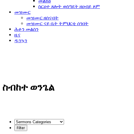
መልክዕ
ስርዐተ ጸሎት ወስግደት ዘዐብይ ጾም
መዝሙር
መዝሙር ዘሰናብት
መዝሙር ናይ ቤት ትምህርቲ ሰንበት
ሕቶን መልስን
ዜና
ዱንኳን
ስብከተ ወንጌል