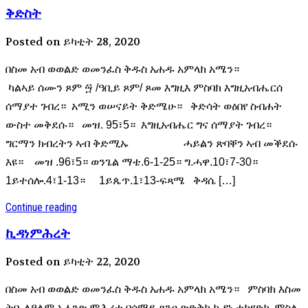
ቅድስት
Posted on ይካቲት 28, 2020
በስመ አብ ወወልድ ወመንፈስ ቅዱስ አሐዱ አምላክ አሜን።
ካልኣይ ሰሙን ጾም ፵ /ዓቢይ ጾም/ ጾመ እግዚእ ምስባክ እግዚአብሔርሰ
ሰማያተ ገብረ። አሚን ወሠናይት ቅድሜሁ። ቅድሳት ወዕበየ ስብሐት
ውስተ መቅደሱ። መዝ. 95፣5። እግዚአብሔር ግና ሰማያት ገብረ።
ግርማን ክብረትን ኣብ ቅድሚኡ ሓይልን ጽባቐን ኣብ መቕደሱ
እዩ። መዝ .96፣5። ወንጌል ማቴ.6-1-25። ግ.ሓዋ.10፣7-30።
1ይተሰሎ.4፣1-13። 1ይጴጥ.1፣13-ፍጻሜ ቅዳሴ […]
Continue reading
ኪዳነምሕረት
Posted on ይካቲት 22, 2020
በስመ አብ ወወልድ ወመንፈስ ቅዱስ አሐዱ አምላክ አሜን። ምስባክ እስመ
ትቤ ለዓለም አሐንጽ ምሕረተ በሰማይ ጸንዐ ጽድቅከ ኪዳነ ተካየድኩ ምስለ