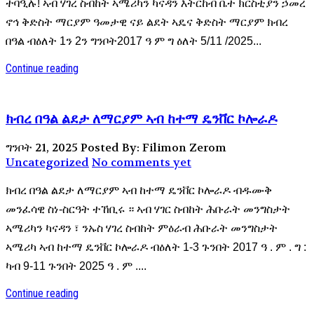
ተባዒሉ! ኣብ ሃገረ ስብከት ኣሜሪካን ካናዳን እትርከብ ቤተ ክርስቲያን ኃመረ
ኖኅ ቅድስት ማርያም ዓመታዊ ናይ ልደት ኣዴና ቅድስት ማርያም ክብረ
በዓል ብዕለት 1ን 2ን ግንቦት2017 ዓ ም ግ ዕለት 5/11 /2025...
Continue reading
ክብረ በዓል ልደታ ለማርያም ኣብ ከተማ ዴንቨር ኮሎራዶ
ግንቦት 21, 2025
Posted By: Filimon Zerom
Uncategorized
No comments yet
ክብረ በዓል ልደታ ለማርያም ኣብ ከተማ ዴንቨር ኮሎራዶ ብዱሙቅ
መንፈሳዊ ስነ-ስርዓት ተኸቢሩ ። ኣብ ሃገር ስብከት ሕቡራት መንግስታት
ኣሜሪካን ካናዳን ፣ ንኡስ ሃገረ ስብከት ምዕራብ ሕቡራት መንግስታት
ኣሜሪካ ኣብ ከተማ ዴንቨር ኮሎራዶ ብዕለት 1-3 ጉንበት 2017 ዓ . ም . ግ :
ካብ 9-11 ጉንበት 2025 ዓ . ም ....
Continue reading