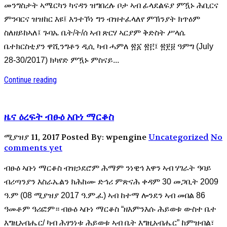
መንግስታት ኣሜርካን ካናዳን ዝግበረሉ ቦታ ኣብ ፊላደልፍያ ምዃኑ ሕቢርና
ምንባርና ዝዝከር እዩ፤ እንተኾነ ግን ብዝተፈላለየ ምኽንያት ክጥዕም
ስለዘይከኣለ፤ ጉባኤ ቤት/ት/ሰ ኣብ ጽርሃ ኣርያም ቅድስት ሥላሴ
ቤተክርስቲያን ዋሺንግቶን ዲሲ ካብ ሓምለ ፳፩ ፳፫፤ ፳፻፱ ዓምግ (July
28-30/2017) ክካየድ ምዃኑ ምስናይ...
Continue reading
ዜና ዕረፍት ብፁዕ አቡነ ማርቆስ
ሚያዝያ 11, 2017
Posted By: wpengine
Uncategorized
No
comments yet
ብፁዕ ኣቡነ ማርቆስ ብዝኃደሮም ሕማም ንነዊኅ እዋን ኣብ ሃገራት ዓባይ
ብሪጣንያን እስራኤልን ክሕከሙ ድኅሪ ምጽናሕ ቀዳም 30 መጋቢት 2009
ዓ.ም (08 ሚያዝያ 2017 ዓ.ም.ፈ) ኣብ ከተማ ሎንደን ኣብ መበል 86
ዓመቶም ዓሪፎም። ብፁዕ ኣቡነ ማርቆስ “ዘእምንእሱ ሕይወቱ ውስተ ቤተ
እግዚአብሔር/ ካብ ሕፃንነቱ ሕይወቱ ኣብ ቤት እግዚአብሔር” ከምዝብል፣