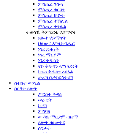
ምስጢረ ንስሓ
ምስጢረ ቁርባን
ምስጢረ ክህነት
ምስጢረ ተኽሊል
ምስጢረ ቀንዴል
ተወሳኺ ትምህርቲ ሃይማኖት
ጸሎተ ሃይማኖት
ህልውና እግዚኣብሔር
ነገረ ድሕነት
ነገረ ማርያም
ነገረ ቅዱሳን
ናይ ቅዱሳን ኣማላድነት
ክብሪ ቅዱሳን ኣሳእል
ታሪኽ ቤተክርስትያን
ስብከተ ወንጌል
ስርዓተ ጸሎት
ሥርዐተ ቅዳሴ
ሠራዊት
ኪዳን
ምስባክ
ውዳሴ ማርያም ብዜማ
ጸሎት ዘዘውትር
ሰዓታት