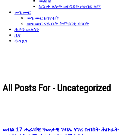
መልክዕ
ስርዐተ ጸሎት ወስግደት ዘዐብይ ጾም
መዝሙር
መዝሙር ዘሰናብት
መዝሙር ናይ ቤት ትምህርቲ ሰንበት
ሕቶን መልስን
ዜና
ዱንኳን
All Posts For - Uncategorized
መበል 17 ሓፈሻዊ ዓመታዊ ጉባኤ ሃገረ ስብከት ሕቡራት