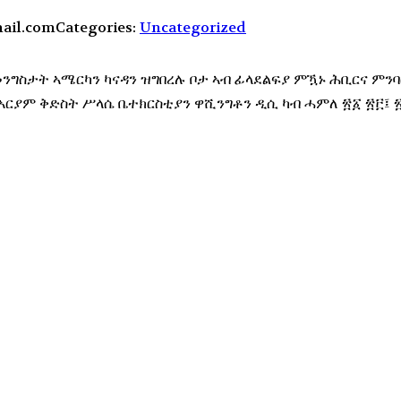
ail.com
Categories:
Uncategorized
ንግስታት ኣሜርካን ካናዳን ዝግበረሉ ቦታ ኣብ ፊላደልፍያ ምዃኑ ሕቢርና ምንባር
ኣርያም ቅድስት ሥላሴ ቤተክርስቲያን ዋሺንግቶን ዲሲ ካብ ሓምለ ፳፩ ፳፫፤ ፳፻፱