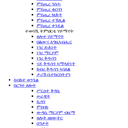
ምስጢረ ንስሓ
ምስጢረ ቁርባን
ምስጢረ ክህነት
ምስጢረ ተኽሊል
ምስጢረ ቀንዴል
ተወሳኺ ትምህርቲ ሃይማኖት
ጸሎተ ሃይማኖት
ህልውና እግዚኣብሔር
ነገረ ድሕነት
ነገረ ማርያም
ነገረ ቅዱሳን
ናይ ቅዱሳን ኣማላድነት
ክብሪ ቅዱሳን ኣሳእል
ታሪኽ ቤተክርስትያን
ስብከተ ወንጌል
ስርዓተ ጸሎት
ሥርዐተ ቅዳሴ
ሠራዊት
ኪዳን
ምስባክ
ውዳሴ ማርያም ብዜማ
ጸሎት ዘዘውትር
ሰዓታት