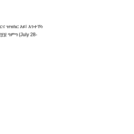
ና ዝዝከር እዩ፤ እንተኾነ
 ዓምግ (July 28-