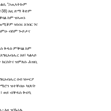
 መልሲ “ኃጢኣትኩም
፡38) እዚ ድማ ቅድም
ቕባል ከም ዝኣመኑ
ሚቖም ዝነበሩ እንበር ገና
ስ ሰምዑ ብስም ጐይታና
ፈስ ቅዱስ ምቕባል ከም
እግዚአብሔር እዩ፤ ካልኣይ
ነት ክርስትና ዝምለሱ ሕዝቢ
እግዚአብሔር ሰብ ዝሠርዖ
ዓ ሜሮን ዝተቐብዑ ካህናት
ነ፤ ወይ ብቕዱስ ቅብዒ
ኢ፡ እዚ ዝዀነሉ