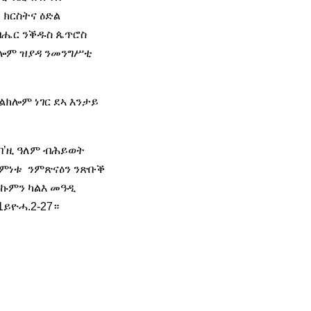
 ክርስትና ዕድል
አብሔር ንቕዱስ ጴጥሮስ
ባሎም ዝያዳ ንመንግሥቲ
ክሎም ነገር ደኣ እንታይ
ብ’ዚ ዓለም ብሕይወት
እምነቱ ንምጽናዕን ንጽቡቕ
ዕኩምን ካልእ መዓዲ
1ይዮሓ.2-27።