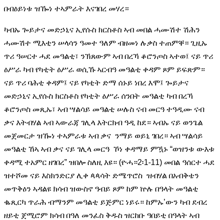
በብዕይነቱ ዝዀነ ተኣምራት እናገበረ መሃረ።
ካብኡ ጐይታና መድኃኒና ኢየሱስ ክርስቶስ ኣብ መበል ሓሙሽተ ሽሕን
ሓሙሽተ ሚእቲን ሠላሳን ዓመተ ዓለም ብዘመነ ሉቃስ ተጠምቐ። ጊዚኡ
ጥሪ ዓሠርተ ሓደ መዓልቲ፣ ንኽጸውም ኣብ በረኻ ቆሮንጦስ ኣተወ፤ ናይ ጥሪ
ዕሥራ ካብ የካቲት ዕሥራ ወሲኹ ኣርብዓ መዓልቲ ቀዳም ጾም ይፍጽም።
ናይ ጥሪ ባሕቲ ቀዳም፤ ናይ የካቲት ድማ ሰኑይ ነበረ እሞ፤ ጐይታና
መድኃኒና ኢየሱስ ክርስቶስ የካቲት ዕሥራ ሰንበት መዓልቲ ካብ በረኻ
ቆሮንጦስ መጺኡ፣ ኣብ ሣልሳይ መዓልቲ ሠሉስ ናብ መርዓ ተዓዲሙ ናብ
ቃና እትብሃል ኣብ ኣውራጃ ገሊላ እትርክብ ዓዲ ከደ። ኣብኡ ናይ ወንጌል
መጀመርታ ዝዀነ ተኣምራቱ ኣብ ቃና ንማይ ወይኒ ገበረ። ኣብ ሣልሳይ
መዓልቲ ኸኣ ኣብ ቃና ናይ ገሊላ መርዓ ኾነ ቀዳማይ ምዃኑ “ወዝንቱ ውእቱ
ቀዳሚ ተአምር ዘገበረ” ዝበሎ ስለዚ እዩ። (ዮሓ።2፡1-11) መበል ዓሰርተ ሓደ
ዝተሾመ ናይ እስክንድርያ ሊቀ ጳጳሳት ድሜጥሮስ ዝብሃል በአብቅቴን
መጥቅዕን ኣዳልዩ ክሳብ ዝውስኖ ዓብይ ጾም ከም ኵሉ በዓላት መዓልቲ
ቈጺርካ ጥራሕ ብማንም መዓልቲ ይጅምር ነይሩ። ከምኡ’ውን ካብ ደብረ
ዘይቲ ጀሚሮም ክሳብ በዓለ መንፈስ ቅዱስ ዝርከቡ ዓበይቲ በዓላት ኣብ