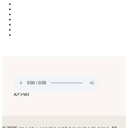
ጸጋ ነሳእነ