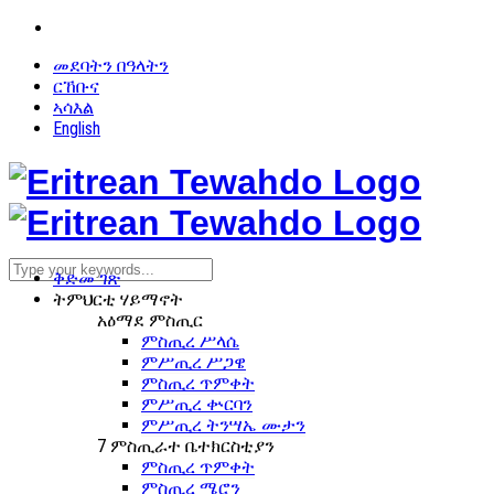
መደባትን በዓላትን
ርኸቡና
ኣሳእል
English
ቅድመ ገጽ
ትምህርቲ ሃይማኖት
አዕማደ ምስጢር
ምስጢረ ሥላሴ
ምሥጢረ ሥጋዌ
ምስጢረ ጥምቀት
ምሥጢረ ቍርባን
ምሥጢረ ትንሣኤ ሙታን
7 ምስጢራተ ቤተክርስቲያን
ምስጢረ ጥምቀት
ምስጢረ ሜሮን