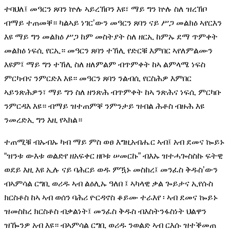
ተባህለ፤ መዓርን ጸባን ኵሉ ኣይረኽቦን እዩ፣ ማይ ግን ኵሉ ስለ ዝረኽቦ
ብማይ ተጠመቐ። ካልኣይ ነገር’ውን መዓርን ጸባን ናይ ሥጋ መልክዕ ኣየርእን
እዩ ማይ ግን መልክዕ ሥጋ ከም መስትያት ስለ ዘርኢ ከምኡ ደማ ጥምቀት
መልክዕ ነፍሲ የርኢ። መዓርን ጸባን ተኽሊ የድርቑ እምበር ኣየለምልሙን
እዩም፤ ማይ ግን ተኽሊ ስለ ዘለምልም ብጥምቀት ከኣ ልምላሜ ነፍስ
ምርካብና ንምርድእ እዩ። መዓርን ጸባን ንልብሲ የርስሕዎ እምበር
ኣይንጽሕዎን፣ ማይ ግን ስለ ዘንጽሕ ብጥምቀት ከኣ ንጽሕና ነፍሲ ምርካቡ
ንምርዳእ እዩ። ብማይ ዝተጠምቐ ንምንታይ ዝብል ሕቶስ ብዙሕ እዩ
ንመረድኢ ግን እዚ የኣክል።
ተጠሚቑ ብኡብኡ ካብ ማይ ምስ ወፀ እግዚአብሔር ኣብ፤ አብ ደመና ኰይኑ
“ዝንቱ ውእቱ ወልድየ ዘአፍቀር ዘቦቱ ሠመርኩ” ብእኡ ዝተሓጐስስኩ ፍትዊ
ወደይ እዚ እዩ ኢሉ ናይ ባሕርይ ወዱ ምዃኑ መስከረ፤ መንፈስ ቅዱስ’ውን
ብኣምሳል ርግቢ ወሪዱ ኣብ ልዕሊኡ ዓለበ ፤ ኣካላዊ ቃል ጐይታና ኢየሱስ
ክርስቶስ ከኣ ኣብ ወሰን ባሕሪ ዮርዳኖስ ቆይሙ ተራእየ ፡ ኣብ ደመና ኰይኑ
ዝመስከረ ክርስቶስ ብቃልነት፤ መንፈስ ቅዱስ ብእስትንፋስነት ህልዋን
ዝዀንዎ አብ እዩ። ብኣምሳል ርግቢ ወሪዱ ንወልድ ኣብ ርእሱ ዝተቕመጠ